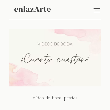
enlazArte
enlazArte
VÍDEO
FOTOGRAFÍA
EMPRESAS
SOBRE NOSOTROS
Vídeo de boda: precios
BLOG