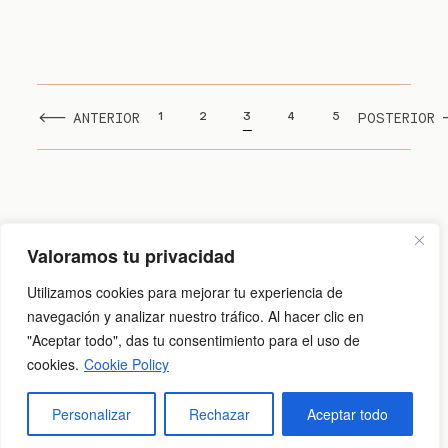
ANTERIOR
POSTERIOR
1
2
3
4
5
Valoramos tu privacidad
Aviso legal
|
Política de cookies
|
Política de privacidad
Utilizamos cookies para mejorar tu experiencia de
navegación y analizar nuestro tráfico. Al hacer clic en
"Aceptar todo", das tu consentimiento para el uso de
@2026 Carlos Cid
cookies.
Cookie Policy
Personalizar
Rechazar
Aceptar todo