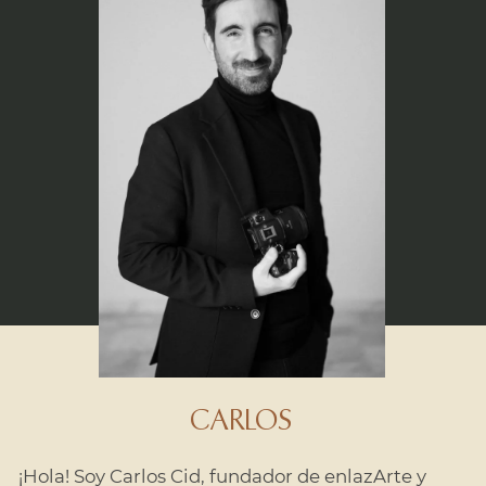
estará a vuestra disposición para ofreceros
una experiencia agradable, una atmósfera
relajada y un reportaje natural, fresco y elegante.
CARLOS
¡Hola! Soy Carlos Cid, fundador de enlazArte y