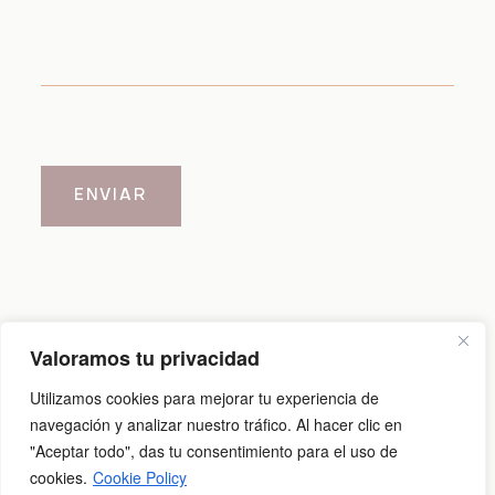
ENVIAR
Valoramos tu privacidad
Aviso legal
|
Política de cookies
|
Política de privacidad
Utilizamos cookies para mejorar tu experiencia de
navegación y analizar nuestro tráfico. Al hacer clic en
"Aceptar todo", das tu consentimiento para el uso de
@2026 Carlos Cid
cookies.
Cookie Policy