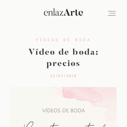
VÍDEOS DE BODA
VÍDEO
Vídeo de boda:
FOTOGRAFÍA
precios
23/07/2020
EMPRESAS
SOBRE NOSOTROS
BLOG