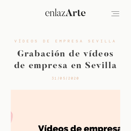
VÍDEOS DE EMPRESA SEVILLA
VÍDEO
Grabación de vídeos
FOTOGRAFÍA
de empresa en Sevilla
31/05/2020
EMPRESAS
SOBRE NOSOTROS
BLOG