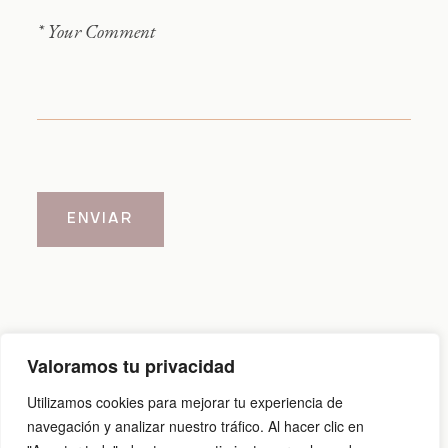
ENVIAR
Valoramos tu privacidad
Aviso legal
|
Política de cookies
|
Política de privacidad
Utilizamos cookies para mejorar tu experiencia de
navegación y analizar nuestro tráfico. Al hacer clic en
@2026 Carlos Cid