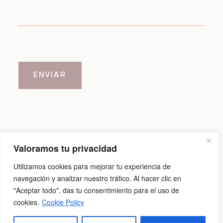
ENVIAR
Valoramos tu privacidad
Aviso legal
|
Política de cookies
|
Política de privacidad
Utilizamos cookies para mejorar tu experiencia de
navegación y analizar nuestro tráfico. Al hacer clic en
"Aceptar todo", das tu consentimiento para el uso de
@2026 Carlos Cid
cookies.
Cookie Policy