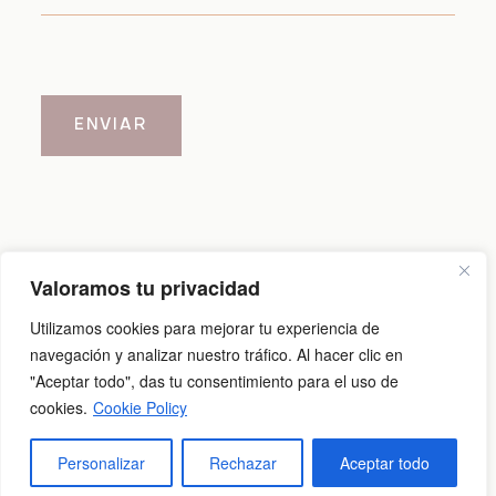
ENVIAR
Valoramos tu privacidad
Aviso legal
|
Política de cookies
|
Política de privacidad
Utilizamos cookies para mejorar tu experiencia de
navegación y analizar nuestro tráfico. Al hacer clic en
"Aceptar todo", das tu consentimiento para el uso de
@2026 Carlos Cid
cookies.
Cookie Policy
Personalizar
Rechazar
Aceptar todo