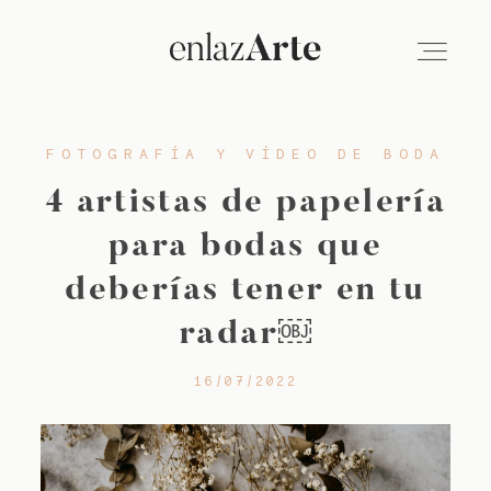
FOTOGRAFÍA Y VÍDEO DE BODA
VÍDEO
4 artistas de papelería
FOTOGRAFÍA
para bodas que
deberías tener en tu
EMPRESAS
radar￼
16/07/2022
SOBRE NOSOTROS
BLOG