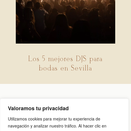
Los 5 mejores DJS para
bodas en Sevilla
Valoramos tu privacidad
Aviso legal
|
Política de cookies
|
Política de privacidad
Utilizamos cookies para mejorar tu experiencia de
navegación y analizar nuestro tráfico. Al hacer clic en