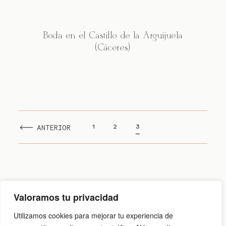
CONTACTO
Boda en el Castillo de la Arguijuela
(Cáceres)
ANTERIOR
1
2
3
Valoramos tu privacidad
Aviso legal
|
Política de cookies
|
Política de privacidad
Utilizamos cookies para mejorar tu experiencia de