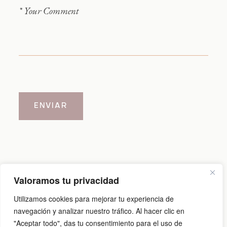
ENVIAR
Valoramos tu privacidad
Aviso legal
|
Política de cookies
|
Política de privacidad
Utilizamos cookies para mejorar tu experiencia de
navegación y analizar nuestro tráfico. Al hacer clic en
"Aceptar todo", das tu consentimiento para el uso de
@2026 Carlos Cid