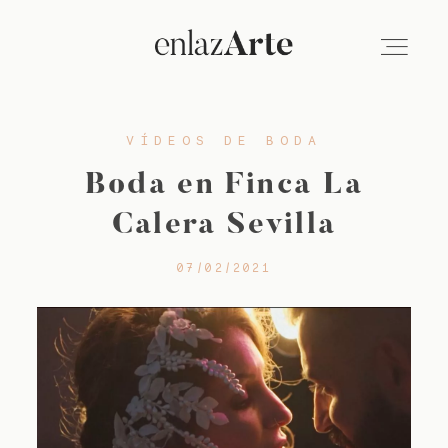
VÍDEOS DE BODA
VÍDEO
Boda en Finca La
FOTOGRAFÍA
Calera Sevilla
07/02/2021
EMPRESAS
SOBRE NOSOTROS
BLOG