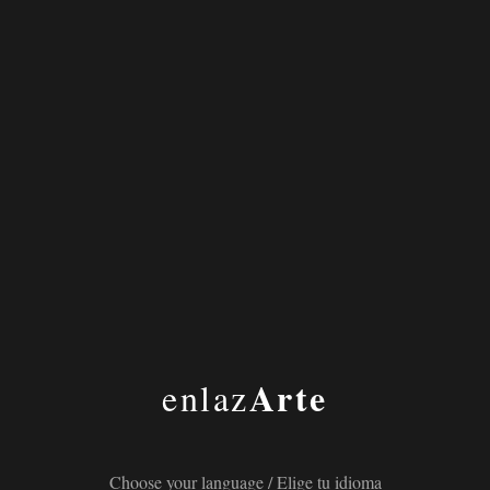
enlazArte
Seville Couple
VÍDEO
Photographer
FOTOGRAFÍA
EMPRESAS
SOBRE NOSOTROS
Arte
enlaz
BLOG
Aviso legal
|
Política de cookies
|
Política de privacidad
Choose your language / Elige tu idioma