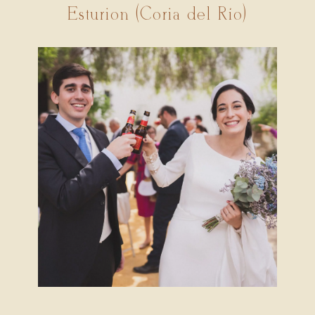
Esturión (Coria del Río)